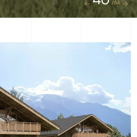
46
/64