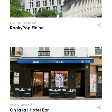
2
FLAINE - 6385 M
RockyPop Flaine
2
PARIS - 480 M
Oh la la ! Hotel Bar